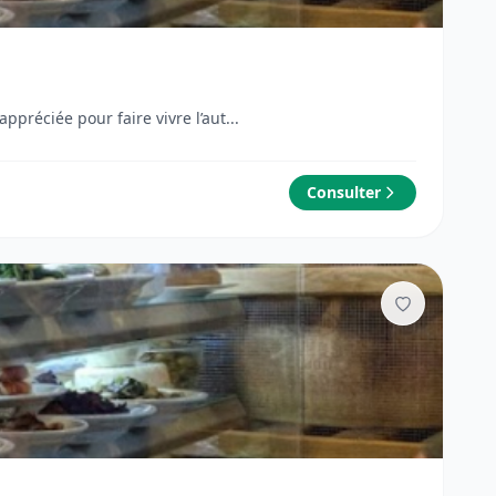
’italien est appréciée pour faire vivre l’aut...
Consulter
Ajouter aux