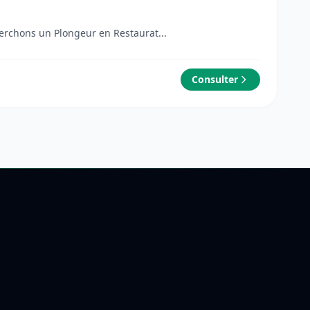
te : • CDI – 42h/semaine • Semaine de 5 jours (2 jours de repos consécutifs) Nous recherchons un Plongeur en Restaurat...
Consulter