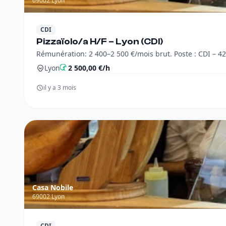
69002 Lyon
CDI
Pizzaïolo/a H/F – Lyon (CDI)
Rémunération
Lyon
2 500,00 €/h
il y a 3 mois
Casa Nobile
69002 Lyon
CDI