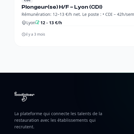
Plongeur(se) H/F – Lyon (CDI)
Lyon
12 - 13 €/h
il y a 3 mois
La plateforme qui connecte les talents de la
restauration avec les établissements qui
recrutent.