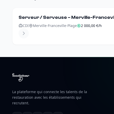
Serveur / Serveuse – Merville-Francevil
CDI
Merville-Franceville-Plage
2 000,00 €/h
La plateforme qui connecte les talents de la
restauration avec les établissements qui
recrutent.