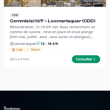
56740 Locmariaquer
CDD
Commis(e) H/F – Locmariaquer (CDD)
Rémunération: 12–16 €/h net. Nous recherchons un
commis de cuisine , mise en place et envoi plonge
(hors mai, juillet , aout , vous aurez un plongeur)
Person...
Locmariaquer
12 - 16 €/h
🏠 Logé
🍽️ Nourri
Consulter
il y a 4 mois