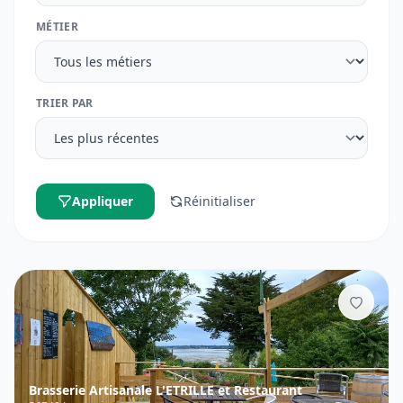
MÉTIER
TRIER PAR
Appliquer
Réinitialiser
Ajouter
Brasserie Artisanale L'ETRILLE et Restaurant