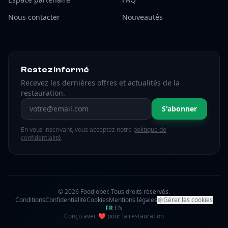
Nous contacter
Nouveautés
Restez informé
Recevez les dernières offres et actualités de la
restauration.
Adresse email
S'abonner
En vous inscrivant, vous acceptez notre
politique de
confidentialité
.
© 2026 Foodjober. Tous droits réservés.
Conditions
Confidentialité
Cookies
Mentions légales
Gérer les cookies
FR
·
EN
amour
Conçu avec
❤
pour la restauration