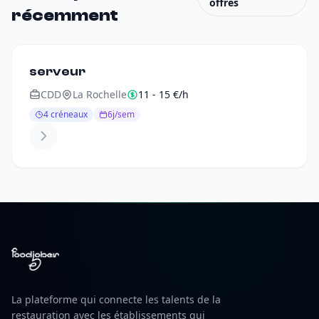
offres
récemment
serveur
CDD
La Rochelle
11 - 15 €/h
4 créneaux
6j/sem
La plateforme qui connecte les talents de la
restauration avec les établissements qui