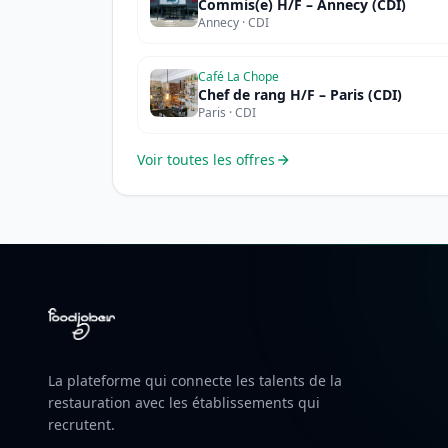
Commis(e) H/F – Annecy (CDI)
Annecy · CDI
Café La Chope
Chef de rang H/F – Paris (CDI)
Paris · CDI
Voir toutes les offres
La plateforme qui connecte les talents de la
restauration avec les établissements qui
recrutent.