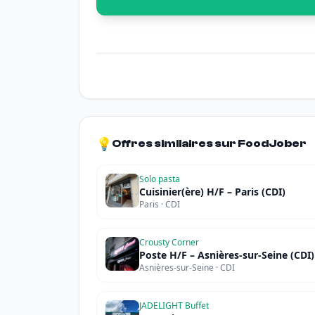
💡
Offres similaires sur FoodJober
Solo pasta
Cuisinier(ère) H/F – Paris (CDI)
Paris · CDI
Crousty Corner
Poste H/F – Asnières-sur-Seine (CDI)
Asnières-sur-Seine · CDI
JADELIGHT Buffet