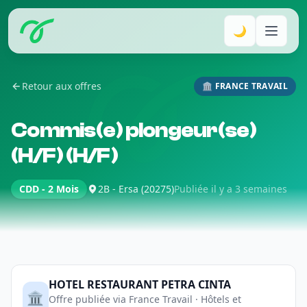
🌙
Retour aux offres
🏛️ FRANCE TRAVAIL
Commis(e) plongeur(se)
(H/F) (H/F)
CDD - 2 Mois
2B - Ersa (20275)
Publiée il y a 3 semaines
HOTEL RESTAURANT PETRA CINTA
🏛️
Offre publiée via France Travail · Hôtels et