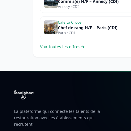
Commis(e) H/F – Annecy (CDI)
Annecy · CDI
Café La Chope
Chef de rang H/F – Paris (CDI)
Paris · CDI
Voir toutes les offres
La plateforme qui connecte les talents de la
restauration avec les établissements qui
recrutent.