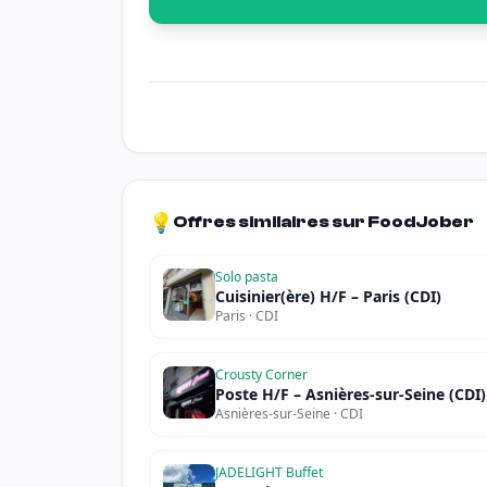
💡
Offres similaires sur FoodJober
Solo pasta
Cuisinier(ère) H/F – Paris (CDI)
Paris · CDI
Crousty Corner
Poste H/F – Asnières-sur-Seine (CDI)
Asnières-sur-Seine · CDI
JADELIGHT Buffet