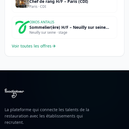
Chef de rang H/F – Paris (CDI)
Paris · CDI
OIKOS ANTALIS
Sommelier(ère) H/F – Neuilly sur seine
Neuilly sur seine · stage
(STAGE)
Voir toutes les offres
La plateforme qui connecte les talents de la
restauration avec les établissements qui
recrutent.