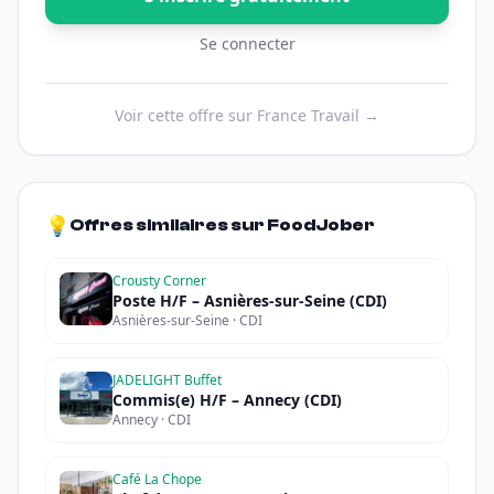
Se connecter
Voir cette offre sur France Travail →
💡
Offres similaires sur FoodJober
Crousty Corner
Poste H/F – Asnières-sur-Seine (CDI)
Asnières-sur-Seine · CDI
JADELIGHT Buffet
Commis(e) H/F – Annecy (CDI)
Annecy · CDI
Café La Chope