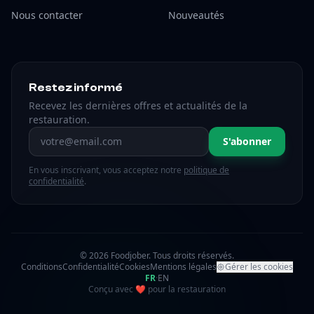
Nous contacter
Nouveautés
Restez informé
Recevez les dernières offres et actualités de la
restauration.
Adresse email
S'abonner
En vous inscrivant, vous acceptez notre
politique de
confidentialité
.
© 2026 Foodjober. Tous droits réservés.
Conditions
Confidentialité
Cookies
Mentions légales
Gérer les cookies
FR
·
EN
amour
Conçu avec
❤
pour la restauration