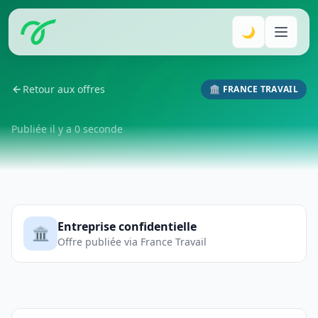
🌙
Retour aux offres
🏛️ FRANCE TRAVAIL
Publiée il y a 0 seconde
Entreprise confidentielle
🏛️
Offre publiée via France Travail