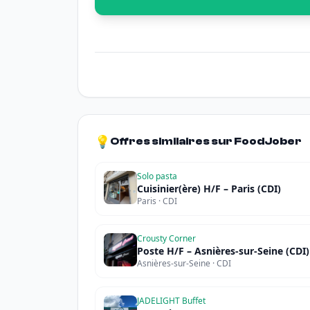
💡
Offres similaires sur FoodJober
Solo pasta
Cuisinier(ère) H/F – Paris (CDI)
Paris · CDI
Crousty Corner
Poste H/F – Asnières-sur-Seine (CDI)
Asnières-sur-Seine · CDI
JADELIGHT Buffet