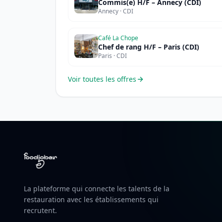
Commis(e) H/F – Annecy (CDI)
Annecy · CDI
Café La Chope
Chef de rang H/F – Paris (CDI)
Paris · CDI
Voir toutes les offres
La plateforme qui connecte les talents de la
restauration avec les établissements qui
recrutent.