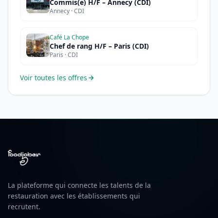
Commis(e) H/F – Annecy (CDI)
Annecy · CDI
Café La Chope
Chef de rang H/F – Paris (CDI)
Paris · CDI
Voir toutes les offres
La plateforme qui connecte les talents de la
restauration avec les établissements qui
recrutent.