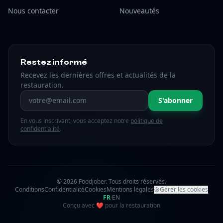
Nous contacter
Nouveautés
Restez informé
Recevez les dernières offres et actualités de la
restauration.
Adresse email
S'abonner
En vous inscrivant, vous acceptez notre
politique de
confidentialité
.
© 2026 Foodjober. Tous droits réservés.
Conditions
Confidentialité
Cookies
Mentions légales
Gérer les cookies
FR
·
EN
amour
Conçu avec
❤
pour la restauration