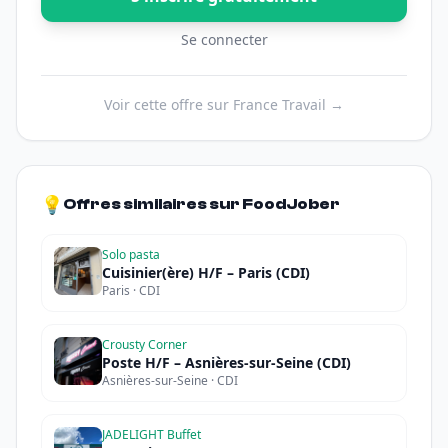
Se connecter
Voir cette offre sur France Travail →
💡
Offres similaires sur FoodJober
Solo pasta
Cuisinier(ère) H/F – Paris (CDI)
Paris · CDI
Crousty Corner
Poste H/F – Asnières-sur-Seine (CDI)
Asnières-sur-Seine · CDI
JADELIGHT Buffet