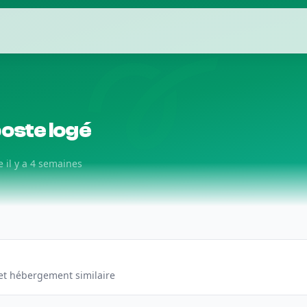
oste logé
e il y a 4 semaines
s et hébergement similaire