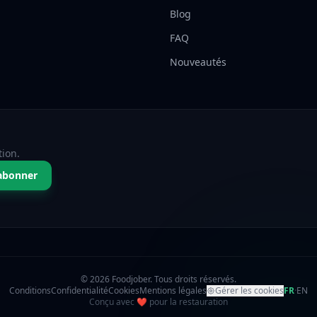
Blog
FAQ
Nouveautés
tion.
abonner
© 2026 Foodjober. Tous droits réservés.
Conditions
Confidentialité
Cookies
Mentions légales
Gérer les cookies
FR
·
EN
amour
Conçu avec
❤
pour la restauration