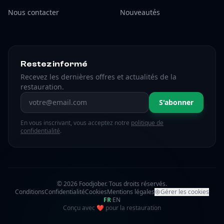
Nous contacter
Nouveautés
Restez informé
Recevez les dernières offres et actualités de la
restauration.
Adresse email
S'abonner
En vous inscrivant, vous acceptez notre
politique de
confidentialité
.
© 2026 Foodjober. Tous droits réservés.
Conditions
Confidentialité
Cookies
Mentions légales
Gérer les cookies
FR
·
EN
amour
Conçu avec
❤
pour la restauration