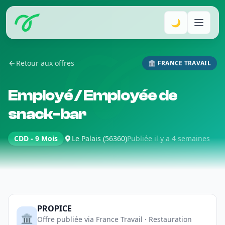
🌙
Retour aux offres
🏛️ FRANCE TRAVAIL
Employé / Employée de
snack-bar
CDD - 9 Mois
Le Palais (56360)
Publiée il y a 4 semaines
PROPICE
🏛️
Offre publiée via France Travail · Restauration