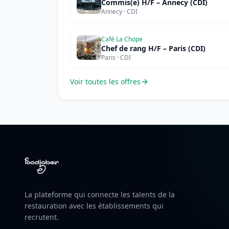
Commis(e) H/F – Annecy (CDI)
Annecy · CDI
Café La Chope
Chef de rang H/F – Paris (CDI)
Paris · CDI
Voir toutes les offres
La plateforme qui connecte les talents de la
restauration avec les établissements qui
recrutent.