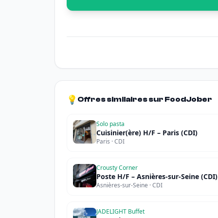
💡
Offres similaires sur FoodJober
Solo pasta
Cuisinier(ère) H/F – Paris (CDI)
Paris · CDI
Crousty Corner
Poste H/F – Asnières-sur-Seine (CDI)
Asnières-sur-Seine · CDI
JADELIGHT Buffet