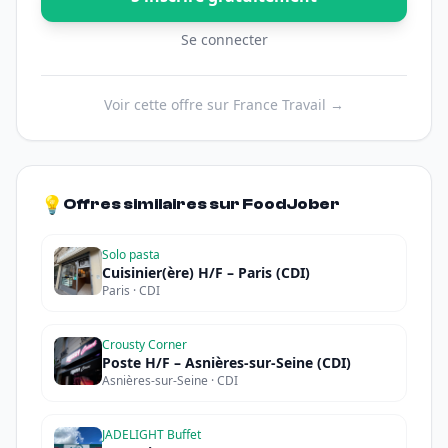
Se connecter
Voir cette offre sur France Travail →
💡
Offres similaires sur FoodJober
Solo pasta
Cuisinier(ère) H/F – Paris (CDI)
Paris · CDI
Crousty Corner
Poste H/F – Asnières-sur-Seine (CDI)
Asnières-sur-Seine · CDI
JADELIGHT Buffet