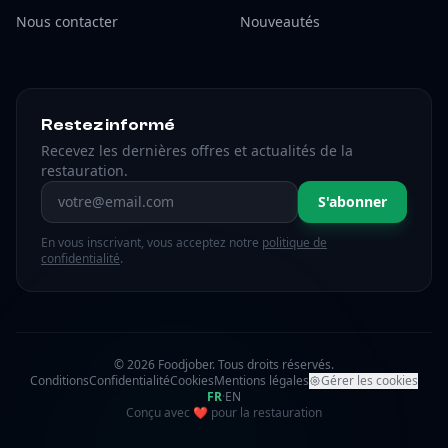
Nous contacter
Nouveautés
Restez informé
Recevez les dernières offres et actualités de la
restauration.
Adresse email
S'abonner
En vous inscrivant, vous acceptez notre
politique de
confidentialité
.
© 2026 Foodjober. Tous droits réservés.
Conditions
Confidentialité
Cookies
Mentions légales
Gérer les cookies
FR
·
EN
amour
Conçu avec
❤
pour la restauration