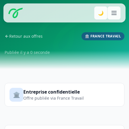
🌙
Retour aux offres
🏛️ FRANCE TRAVAIL
Publiée il y a 0 seconde
Entreprise confidentielle
🏛️
Offre publiée via France Travail