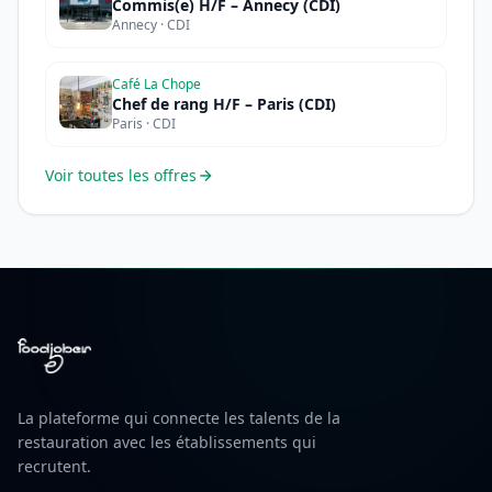
Commis(e) H/F – Annecy (CDI)
Annecy · CDI
Café La Chope
Chef de rang H/F – Paris (CDI)
Paris · CDI
Voir toutes les offres
La plateforme qui connecte les talents de la
restauration avec les établissements qui
recrutent.