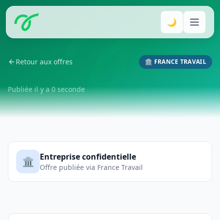
🌙
Retour aux offres
🏛️ FRANCE TRAVAIL
Publiée il y a 0 seconde
Entreprise confidentielle
🏛️
Offre publiée via France Travail