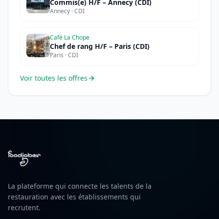
Commis(e) H/F – Annecy (CDI)
Annecy · CDI
Café La Chope
Chef de rang H/F – Paris (CDI)
Paris · CDI
Voir toutes les offres
La plateforme qui connecte les talents de la
restauration avec les établissements qui
recrutent.