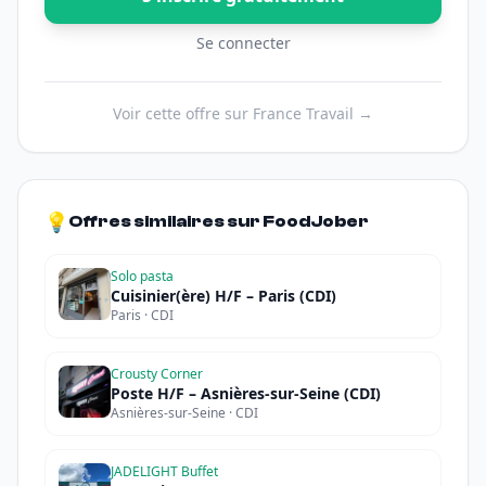
Se connecter
Voir cette offre sur France Travail →
💡
Offres similaires sur FoodJober
Solo pasta
Cuisinier(ère) H/F – Paris (CDI)
Paris · CDI
Crousty Corner
Poste H/F – Asnières-sur-Seine (CDI)
Asnières-sur-Seine · CDI
JADELIGHT Buffet