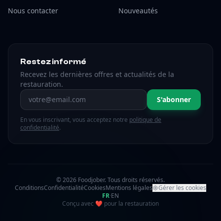
Nous contacter
Nouveautés
Restez informé
Recevez les dernières offres et actualités de la
restauration.
Adresse email
S'abonner
En vous inscrivant, vous acceptez notre
politique de
confidentialité
.
© 2026 Foodjober. Tous droits réservés.
Conditions
Confidentialité
Cookies
Mentions légales
Gérer les cookies
FR
·
EN
amour
Conçu avec
❤
pour la restauration