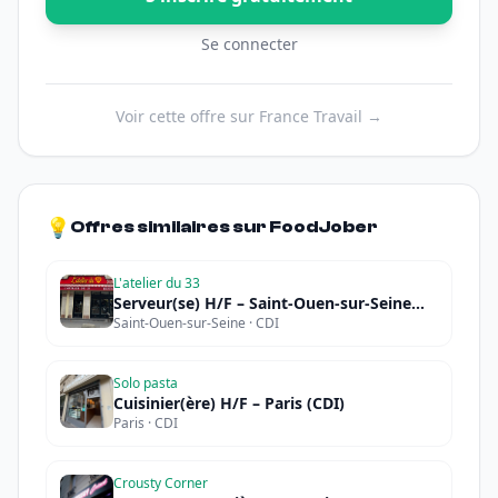
Se connecter
Voir cette offre sur France Travail →
💡
Offres similaires sur FoodJober
L'atelier du 33
Serveur(se) H/F – Saint-Ouen-sur-Seine
Saint-Ouen-sur-Seine · CDI
(CDI)
Solo pasta
Cuisinier(ère) H/F – Paris (CDI)
Paris · CDI
Crousty Corner