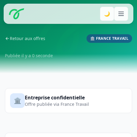
🌙
Retour aux offres
🏛️ FRANCE TRAVAIL
Publiée il y a 0 seconde
Entreprise confidentielle
🏛️
Offre publiée via France Travail