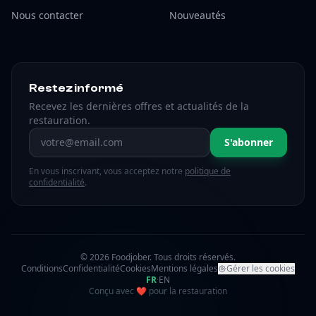
Nous contacter
Nouveautés
Restez informé
Recevez les dernières offres et actualités de la
restauration.
Adresse email
S'abonner
En vous inscrivant, vous acceptez notre
politique de
confidentialité
.
© 2026 Foodjober. Tous droits réservés.
Conditions
Confidentialité
Cookies
Mentions légales
Gérer les cookies
FR
·
EN
amour
Conçu avec
❤
pour la restauration