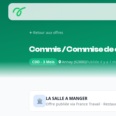
Retour aux offres
Commis / Commise de c
CDD - 3 Mois
Annay (62880)
Publiée il y a 1 m
LA SALLE A MANGER
🏛️
Offre publiée via France Travail · Restau