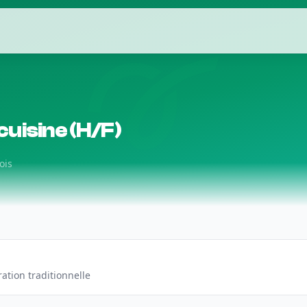
uisine (H/F)
ois
ration traditionnelle