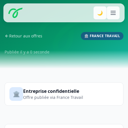
🌙
Retour aux offres
🏛️ FRANCE TRAVAIL
Publiée il y a 0 seconde
Entreprise confidentielle
🏛️
Offre publiée via France Travail