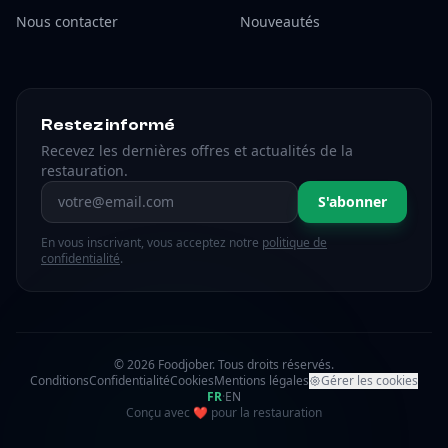
Nous contacter
Nouveautés
Restez informé
Recevez les dernières offres et actualités de la
restauration.
Adresse email
S'abonner
En vous inscrivant, vous acceptez notre
politique de
confidentialité
.
© 2026 Foodjober. Tous droits réservés.
Conditions
Confidentialité
Cookies
Mentions légales
Gérer les cookies
FR
·
EN
amour
Conçu avec
❤
pour la restauration