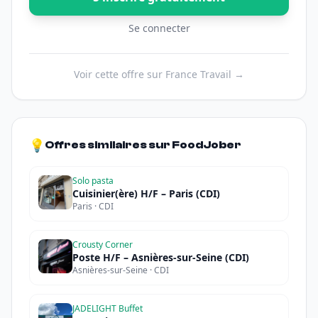
Se connecter
Voir cette offre sur France Travail →
💡
Offres similaires sur FoodJober
Solo pasta
Cuisinier(ère) H/F – Paris (CDI)
Paris · CDI
Crousty Corner
Poste H/F – Asnières-sur-Seine (CDI)
Asnières-sur-Seine · CDI
JADELIGHT Buffet