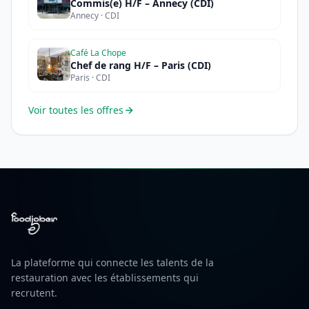
Commis(e) H/F – Annecy (CDI)
Annecy · CDI
Café La Chope
Chef de rang H/F – Paris (CDI)
Paris · CDI
Voir toutes les offres
La plateforme qui connecte les talents de la
restauration avec les établissements qui
recrutent.