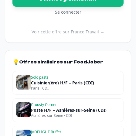
Se connecter
Voir cette offre sur France Travail →
💡
Offres similaires sur FoodJober
Solo pasta
Cuisinier(ère) H/F – Paris (CDI)
Paris · CDI
Crousty Corner
Poste H/F – Asnières-sur-Seine (CDI)
Asnières-sur-Seine · CDI
JADELIGHT Buffet