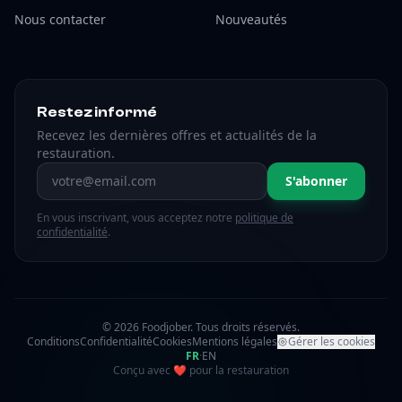
Nous contacter
Nouveautés
Restez informé
Recevez les dernières offres et actualités de la
restauration.
Adresse email
S'abonner
En vous inscrivant, vous acceptez notre
politique de
confidentialité
.
© 2026 Foodjober. Tous droits réservés.
Conditions
Confidentialité
Cookies
Mentions légales
Gérer les cookies
FR
·
EN
amour
Conçu avec
❤
pour la restauration