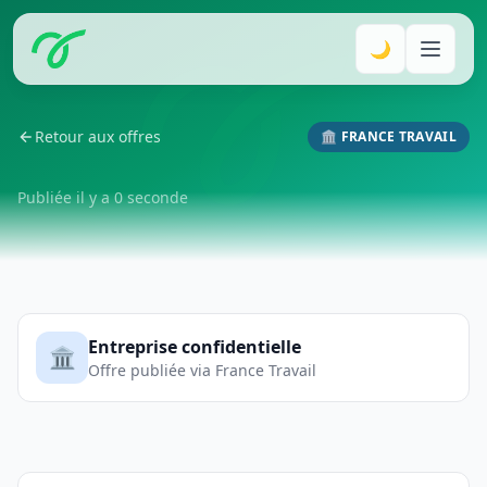
🌙
Retour aux offres
🏛️ FRANCE TRAVAIL
Publiée il y a 0 seconde
Entreprise confidentielle
🏛️
Offre publiée via France Travail