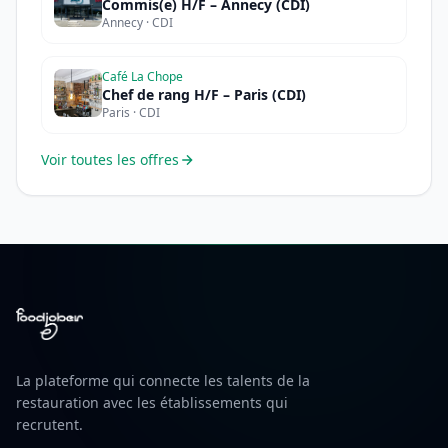
Commis(e) H/F – Annecy (CDI)
Annecy · CDI
Café La Chope
Chef de rang H/F – Paris (CDI)
Paris · CDI
Voir toutes les offres
La plateforme qui connecte les talents de la
restauration avec les établissements qui
recrutent.