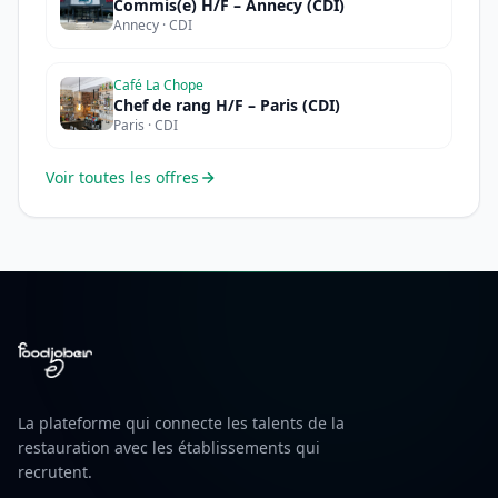
Commis(e) H/F – Annecy (CDI)
Annecy · CDI
Café La Chope
Chef de rang H/F – Paris (CDI)
Paris · CDI
Voir toutes les offres
La plateforme qui connecte les talents de la
restauration avec les établissements qui
recrutent.