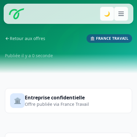
🌙
Retour aux offres
🏛️ FRANCE TRAVAIL
Publiée il y a 0 seconde
Entreprise confidentielle
🏛️
Offre publiée via France Travail