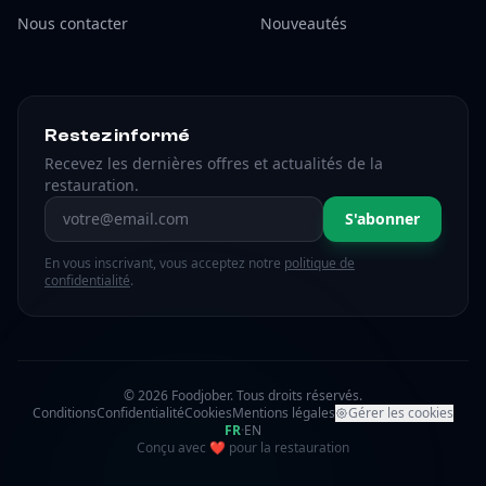
Nous contacter
Nouveautés
Restez informé
Recevez les dernières offres et actualités de la
restauration.
Adresse email
S'abonner
En vous inscrivant, vous acceptez notre
politique de
confidentialité
.
© 2026 Foodjober. Tous droits réservés.
Conditions
Confidentialité
Cookies
Mentions légales
Gérer les cookies
FR
·
EN
amour
Conçu avec
❤
pour la restauration