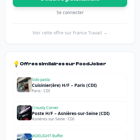
Se connecter
Voir cette offre sur France Travail →
💡
Offres similaires sur FoodJober
Solo pasta
Cuisinier(ère) H/F – Paris (CDI)
Paris · CDI
Crousty Corner
Poste H/F – Asnières-sur-Seine (CDI)
Asnières-sur-Seine · CDI
JADELIGHT Buffet