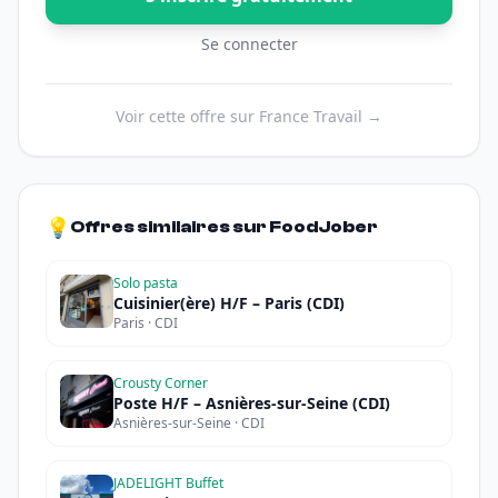
Se connecter
Voir cette offre sur France Travail →
💡
Offres similaires sur FoodJober
Solo pasta
Cuisinier(ère) H/F – Paris (CDI)
Paris · CDI
Crousty Corner
Poste H/F – Asnières-sur-Seine (CDI)
Asnières-sur-Seine · CDI
JADELIGHT Buffet