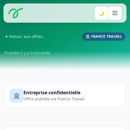
🌙
Retour aux offres
🏛️ FRANCE TRAVAIL
Publiée il y a 0 seconde
Entreprise confidentielle
🏛️
Offre publiée via France Travail