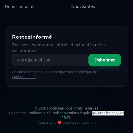
Nous contacter
Nouveautés
Restez informé
Recevez les dernières offres et actualités de la
restauration.
Adresse email
S'abonner
En vous inscrivant, vous acceptez notre
politique de
confidentialité
.
© 2026 Foodjober. Tous droits réservés.
Conditions
Confidentialité
Cookies
Mentions légales
Gérer les cookies
FR
·
EN
amour
Conçu avec
❤
pour la restauration