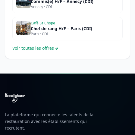
Commis(e) H/F – Annecy (CDI)
Annecy · CDI
Café La Chope
Chef de rang H/F – Paris (CDI)
Paris · CDI
Voir toutes les offres
La plateforme qui connecte les talents de la
restauration avec les établissements qui
recrutent.