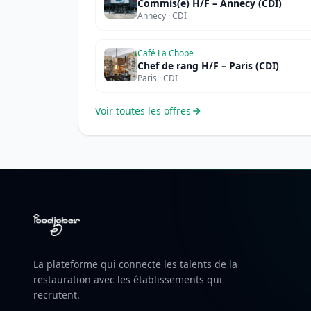
Commis(e) H/F – Annecy (CDI)
Annecy · CDI
Café La Chope
Chef de rang H/F – Paris (CDI)
Paris · CDI
Voir toutes les offres
La plateforme qui connecte les talents de la
restauration avec les établissements qui
recrutent.