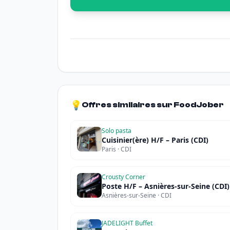
💡
Offres similaires sur FoodJober
Solo pasta
Cuisinier(ère) H/F – Paris (CDI)
Paris · CDI
Crousty Corner
Poste H/F – Asnières-sur-Seine (CDI)
Asnières-sur-Seine · CDI
JADELIGHT Buffet