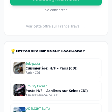
Se connecter
Voir cette offre sur France Travail →
💡
Offres similaires sur FoodJober
Solo pasta
Cuisinier(ère) H/F – Paris (CDI)
Paris · CDI
Crousty Corner
Poste H/F – Asnières-sur-Seine (CDI)
Asnières-sur-Seine · CDI
JADELIGHT Buffet