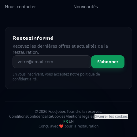
Nous contacter
Nouveautés
Restez informé
Recevez les dernières offres et actualités de la
restauration.
Adresse email
S'abonner
En vous inscrivant, vous acceptez notre
politique de
confidentialité
.
© 2026 Foodjober. Tous droits réservés.
Conditions
Confidentialité
Cookies
Mentions légales
Gérer les cookies
FR
·
EN
amour
Conçu avec
❤
pour la restauration