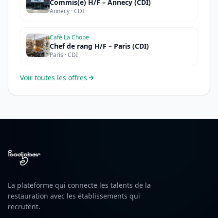
Commis(e) H/F – Annecy (CDI)
Annecy · CDI
Café La Chope
Chef de rang H/F – Paris (CDI)
Paris · CDI
Voir toutes les offres
La plateforme qui connecte les talents de la
restauration avec les établissements qui
recrutent.