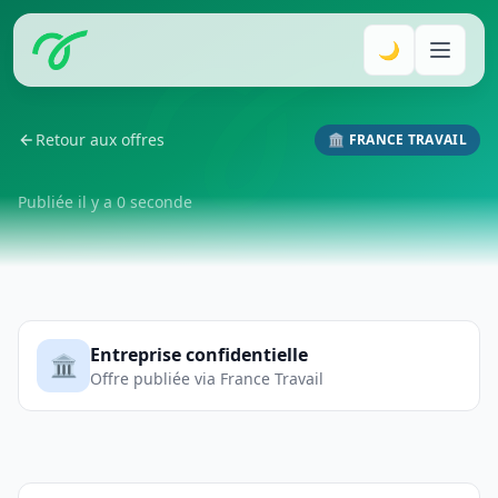
🌙
Retour aux offres
🏛️ FRANCE TRAVAIL
Publiée il y a 0 seconde
Entreprise confidentielle
🏛️
Offre publiée via France Travail