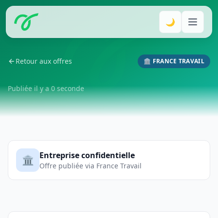
🌙
Retour aux offres
🏛️ FRANCE TRAVAIL
Publiée il y a 0 seconde
Entreprise confidentielle
🏛️
Offre publiée via France Travail