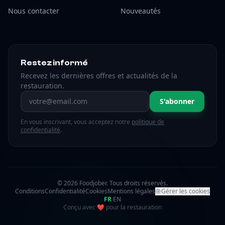
Nous contacter
Nouveautés
Restez informé
Recevez les dernières offres et actualités de la
restauration.
Adresse email
S'abonner
En vous inscrivant, vous acceptez notre
politique de
confidentialité
.
© 2026 Foodjober. Tous droits réservés.
Conditions
Confidentialité
Cookies
Mentions légales
Gérer les cookies
FR
·
EN
amour
Conçu avec
❤
pour la restauration