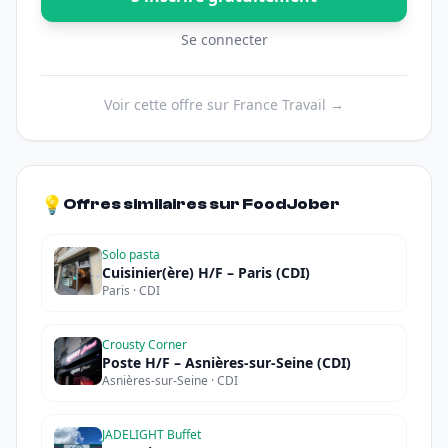
Se connecter
Voir cette offre sur France Travail →
💡
Offres similaires sur FoodJober
Solo pasta
Cuisinier(ère) H/F – Paris (CDI)
Paris · CDI
Crousty Corner
Poste H/F – Asnières-sur-Seine (CDI)
Asnières-sur-Seine · CDI
JADELIGHT Buffet