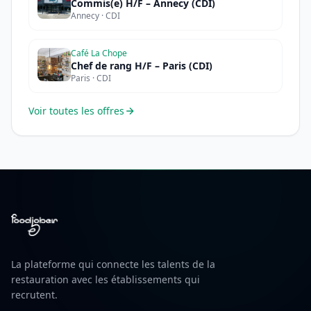
Commis(e) H/F – Annecy (CDI)
Annecy · CDI
Café La Chope
Chef de rang H/F – Paris (CDI)
Paris · CDI
Voir toutes les offres
La plateforme qui connecte les talents de la
restauration avec les établissements qui
recrutent.