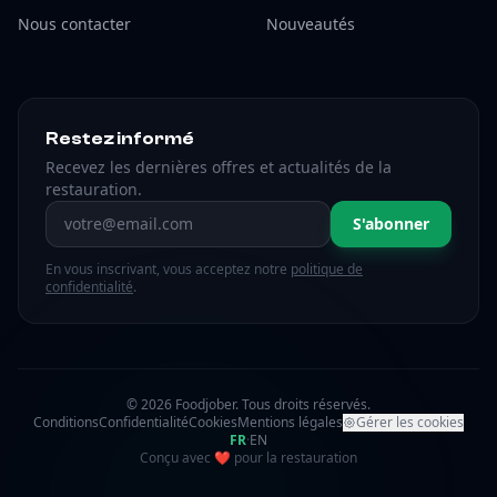
Nous contacter
Nouveautés
Restez informé
Recevez les dernières offres et actualités de la
restauration.
Adresse email
S'abonner
En vous inscrivant, vous acceptez notre
politique de
confidentialité
.
© 2026 Foodjober. Tous droits réservés.
Conditions
Confidentialité
Cookies
Mentions légales
Gérer les cookies
FR
·
EN
amour
Conçu avec
❤
pour la restauration