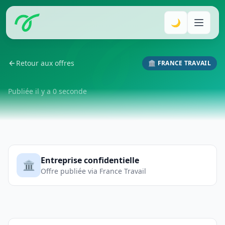
🌙
Retour aux offres
🏛️ FRANCE TRAVAIL
Publiée il y a 0 seconde
Entreprise confidentielle
🏛️
Offre publiée via France Travail