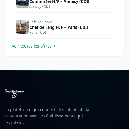
Commis(e) H/F – Annecy (CDI)
Annecy · CDI
Café La Chope
Chef de rang H/F – Paris (CDI)
Paris · CDI
Voir toutes les offres
La plateforme qui connecte les talents de la
restauration avec les établissements qui
recrutent.