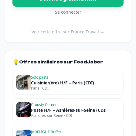
Se connecter
Voir cette offre sur France Travail →
💡
Offres similaires sur FoodJober
Solo pasta
Cuisinier(ère) H/F – Paris (CDI)
Paris · CDI
Crousty Corner
Poste H/F – Asnières-sur-Seine (CDI)
Asnières-sur-Seine · CDI
JADELIGHT Buffet