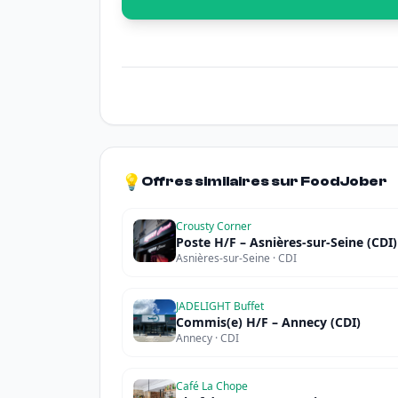
💡
Offres similaires sur FoodJober
Crousty Corner
Poste H/F – Asnières-sur-Seine (CDI)
Asnières-sur-Seine · CDI
JADELIGHT Buffet
Commis(e) H/F – Annecy (CDI)
Annecy · CDI
Café La Chope