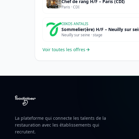
Chef de rang H/F – Paris (CDI)
Paris · CDI
OIKOS ANTALIS
Sommelier(ère) H/F – Neuilly sur se
Neuilly sur seine · stage
Voir toutes les offres
La plateforme qui connecte les talents de la
restauration avec les établissements qui
recrutent.