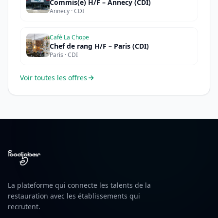
Commis(e) H/F – Annecy (CDI)
Annecy · CDI
Café La Chope
Chef de rang H/F – Paris (CDI)
Paris · CDI
Voir toutes les offres
La plateforme qui connecte les talents de la
restauration avec les établissements qui
recrutent.