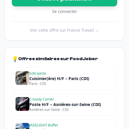
Se connecter
Voir cette offre sur France Travail →
💡
Offres similaires sur FoodJober
Solo pasta
Cuisinier(ère) H/F – Paris (CDI)
Paris · CDI
Crousty Corner
Poste H/F – Asnières-sur-Seine (CDI)
Asnières-sur-Seine · CDI
JADELIGHT Buffet