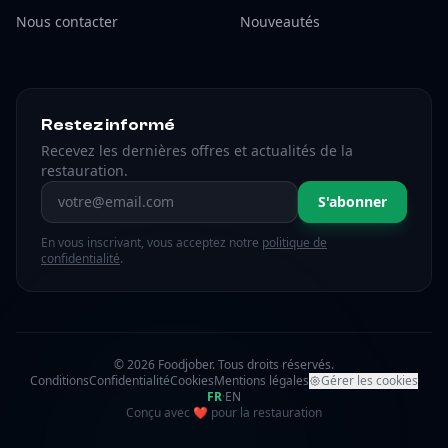
Nous contacter
Nouveautés
Restez informé
Recevez les dernières offres et actualités de la
restauration.
Adresse email
S'abonner
En vous inscrivant, vous acceptez notre
politique de
confidentialité
.
© 2026 Foodjober. Tous droits réservés.
Conditions
Confidentialité
Cookies
Mentions légales
Gérer les cookies
FR
·
EN
amour
Conçu avec
❤
pour la restauration