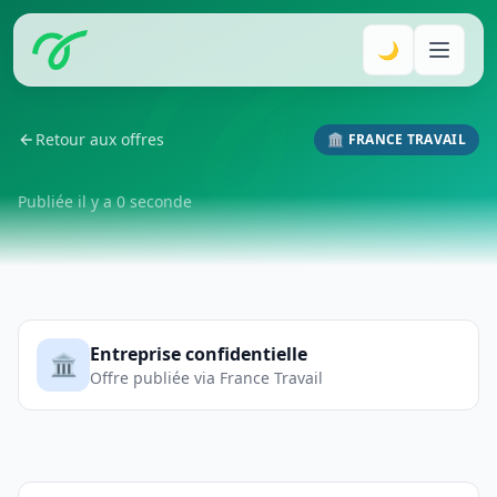
🌙
Retour aux offres
🏛️ FRANCE TRAVAIL
Publiée il y a 0 seconde
Entreprise confidentielle
🏛️
Offre publiée via France Travail