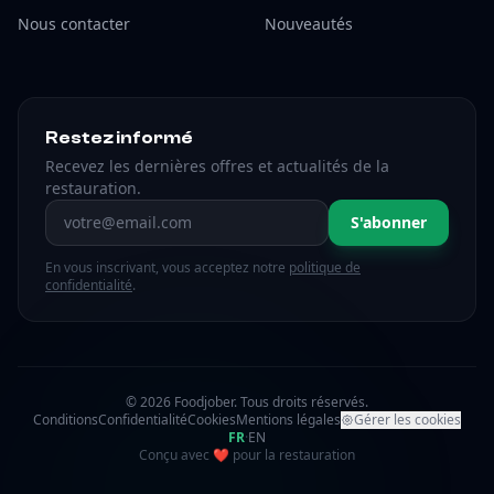
Nous contacter
Nouveautés
Restez informé
Recevez les dernières offres et actualités de la
restauration.
Adresse email
S'abonner
En vous inscrivant, vous acceptez notre
politique de
confidentialité
.
© 2026 Foodjober. Tous droits réservés.
Conditions
Confidentialité
Cookies
Mentions légales
Gérer les cookies
FR
·
EN
amour
Conçu avec
❤
pour la restauration