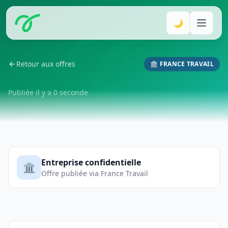
🌙
Retour aux offres
🏛️ FRANCE TRAVAIL
Publiée il y a 0 seconde
Entreprise confidentielle
🏛️
Offre publiée via France Travail