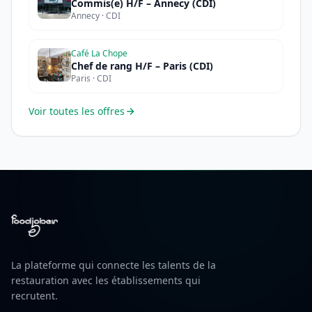
Commis(e) H/F – Annecy (CDI)
Annecy · CDI
Café La Chope
Chef de rang H/F – Paris (CDI)
Paris · CDI
Voir toutes les offres
La plateforme qui connecte les talents de la
restauration avec les établissements qui
recrutent.