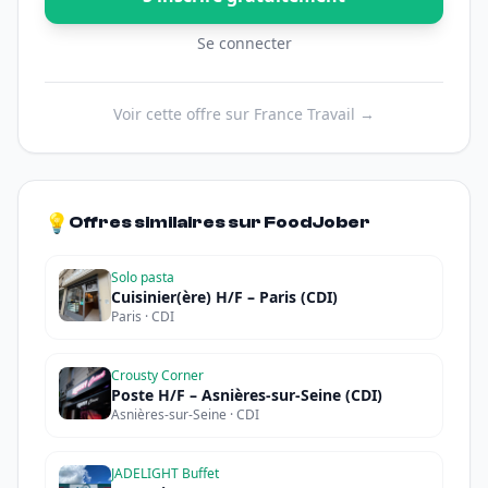
Se connecter
Voir cette offre sur France Travail →
💡
Offres similaires sur FoodJober
Solo pasta
Cuisinier(ère) H/F – Paris (CDI)
Paris · CDI
Crousty Corner
Poste H/F – Asnières-sur-Seine (CDI)
Asnières-sur-Seine · CDI
JADELIGHT Buffet