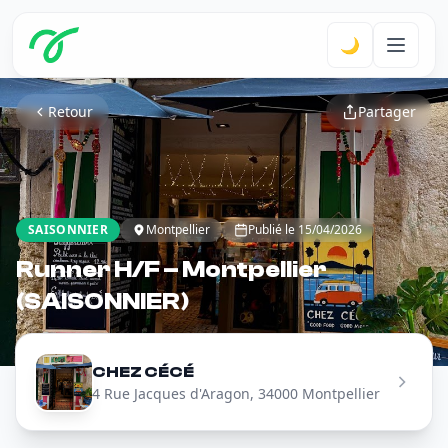
🌙
Retour
Partager
SAISONNIER
Montpellier
Publié le 15/04/2026
Runner H/F – Montpellier
(SAISONNIER)
CHEZ CÉCÉ
4 Rue Jacques d'Aragon, 34000 Montpellier