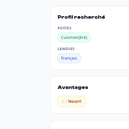
Profil recherché
POSTES
Cuisinier(ère)
LANGUES
Français
Avantages
🍽️ Nourri