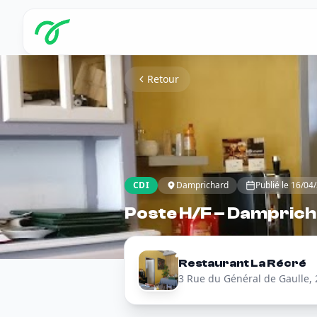
Retour
CDI
Damprichard
Publié le 16/04
Poste H/F – Damprich
Restaurant La Récré
3 Rue du Général de Gaulle,