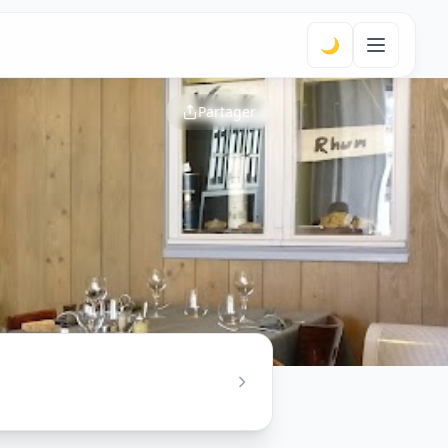
🌙
Partager