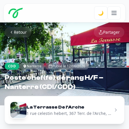
🌙
Retour
Partager
CDD
Nanterre
Publié le 12/06/2026
Poste chef(fe) de rang H/F –
Nanterre (CDI/CDD)
La Terrasse De l'Arche
1 rue celestin hebert, 367 Terr. de l'Arche, 92000 Nanterre