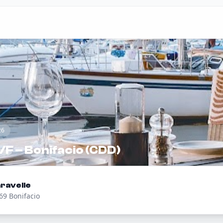
26
/F – Bonifacio (CDD)
ravelle
69 Bonifacio