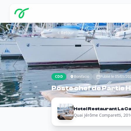
Retour
CDD
Bonifacio
Publié le 05/05/20
Poste chef de Partie H
Hotel Restaurant La Ca
Quai Jérôme Comparetti, 201