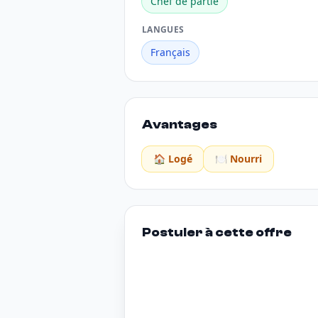
Chef de partie
LANGUES
Français
Avantages
🏠 Logé
🍽️ Nourri
Postuler à cette offre