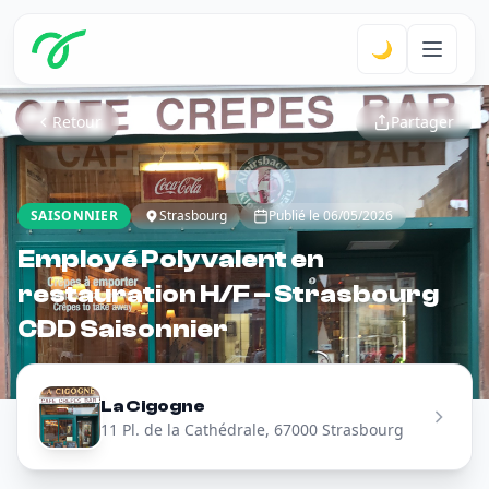
🌙
Retour
Partager
SAISONNIER
Strasbourg
Publié le 06/05/2026
Employé Polyvalent en
restauration H/F – Strasbourg
CDD Saisonnier
La Cigogne
11 Pl. de la Cathédrale, 67000 Strasbourg