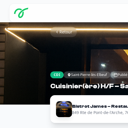
Retour
CDI
Saint-Pierre-lès-Elbeuf
Publié
Cuisinier(ère) H/F – S
Bistrot James – Restau
849 Rte de Pont-de-l'Arche, 7