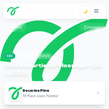
🌙
Retour
Partager
CDI
Publié le 26/05/2026
Chef de partie H/F Hossegor (CDI
ou CDD)
Sous les Pins
70 Place Louis Pasteur