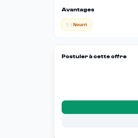
Avantages
🍽️ Nourri
Postuler à cette offre