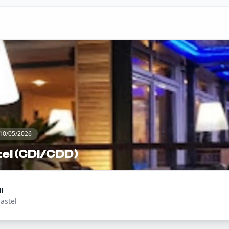
 10/05/2026
el (CDI/CDD)
I
astel