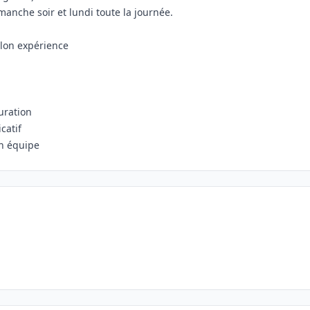
anche soir et lundi toute la journée.
elon expérience
uration
catif
 en équipe