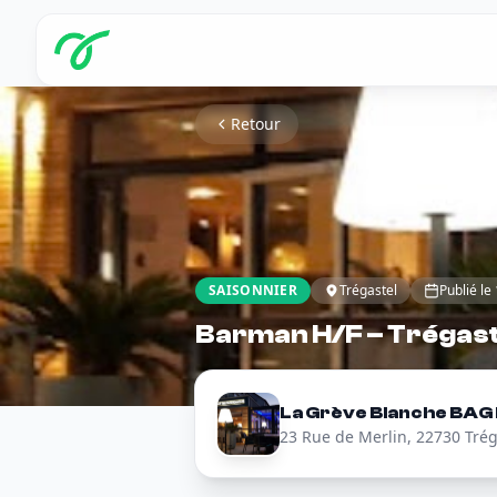
Retour
SAISONNIER
Trégastel
Publié le
Barman H/F – Trégast
La Grève Blanche BAG I
23 Rue de Merlin, 22730 Trég