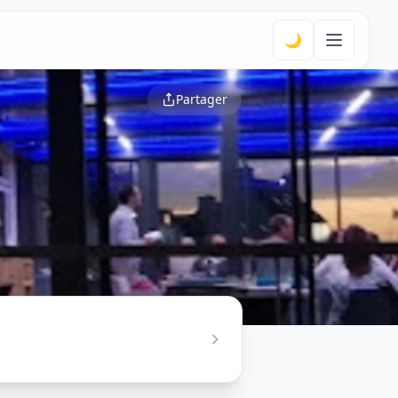
🌙
Partager