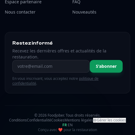
Espace partenaire
FAQ
Nous contacter
Nouveautés
Restez informé
Recevez les dernières offres et actualités de la
restauration.
Adresse email
S'abonner
En vous inscrivant, vous acceptez notre
politique de
confidentialité
.
© 2026 Foodjober. Tous droits réservés.
Conditions
Confidentialité
Cookies
Mentions légales
Gérer les cookies
FR
·
EN
amour
Conçu avec
❤
pour la restauration