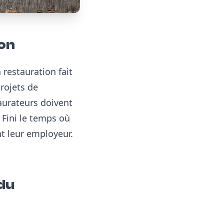
ion
a restauration fait
rojets de
taurateurs doivent
 Fini le temps où
nt leur employeur.
 du