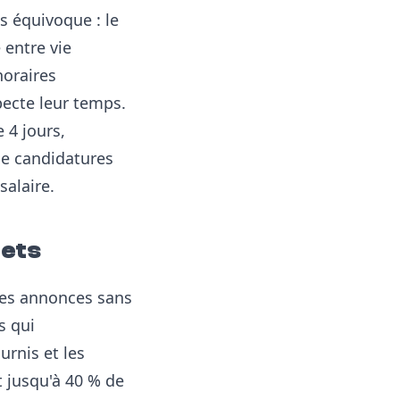
s équivoque : le
 entre vie
horaires
pecte leur temps.
 4 jours,
de candidatures
salaire.
rets
 des annonces sans
s qui
rnis et les
 jusqu'à 40 % de