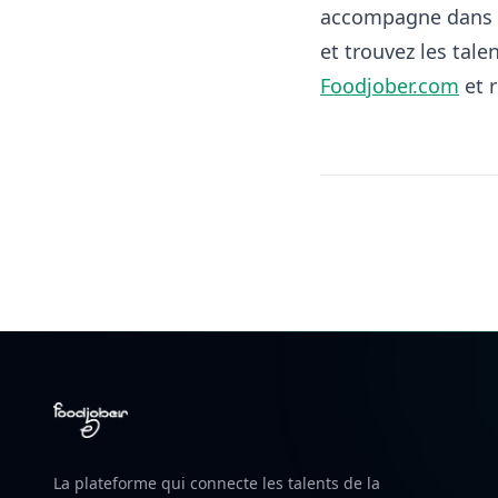
accompagne dans ce
et trouvez les tale
Foodjober.com
et r
La plateforme qui connecte les talents de la