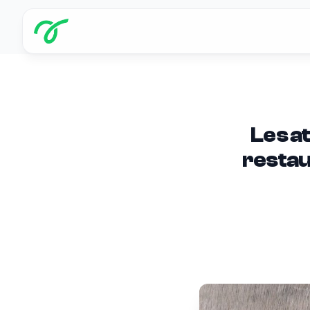
Les at
restau