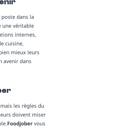
venir
n poste dans la
 une véritable
tions internes,
e cuisine,
bien mieux leurs
n avenir dans
ber
 mais les règles du
teurs doivent miser
ble.
Foodjober
vous