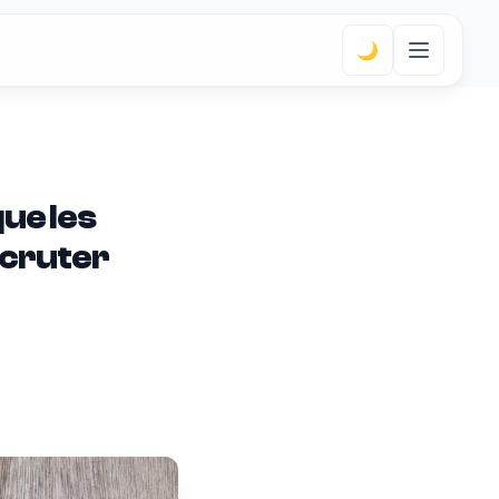
🌙
que les
ecruter