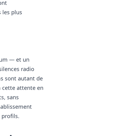
ont
 les plus
mum — et un
silences radio
ns sont autant de
 cette attente en
ts, sans
établissement
profils.