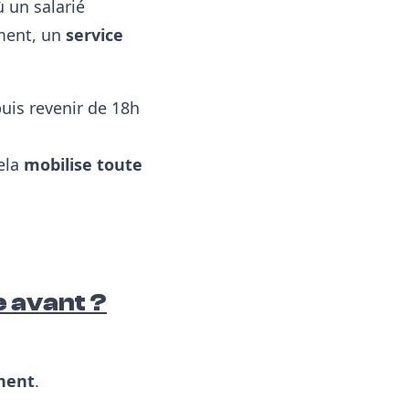
 un salarié
ment,
un
service
puis revenir de 18h
cela
mobilise toute
e avant ?
inent
.