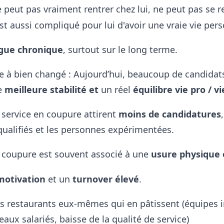
 peut pas vraiment rentrer chez lui,
ne peut pas se r
st aussi compliqué pour lui d'
avoir une vraie vie per
igue chronique
, surtout sur le long terme.
te à bien changé :
Aujourd’hui, beaucoup de candidat
e
meilleure stabilité et
un réel
équilibre vie pro / v
service en coupure attirent
moins de candidatures
 qualifiés et les personnes expérimentées.
n coupure est souvent associé à
une
usure physique 
motivation
et
un
turnover élevé
.
es restaurants eux-mêmes qui en pâtissent (
équipes 
eaux salariés,
baisse de la qualité de service)