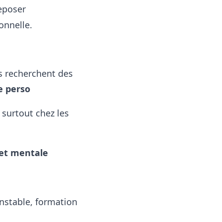
eposer
sonnelle.
s recherchent
des
ie perso
, surtout chez les
et mentale
instable,
formation