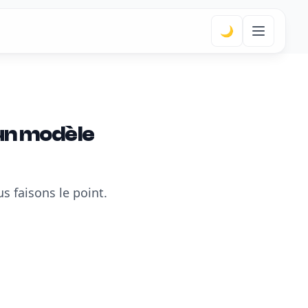
🌙
 un modèle
s faisons le point.