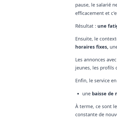
pause, le salarié
ne
efficacement et c'e
Résultat :
une fat
Ensuite, le contex
horaires fixes,
un
Les annonces avec 
jeunes, les profils
Enfin, l
e service e
une
baisse de 
À terme, ce sont l
constante de nouv