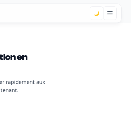
🌙
tion en
er rapidement aux
ntenant.