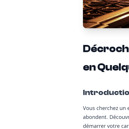
Décroche
en Quelq
Introducti
Vous cherchez un e
abondent. Découvr
démarrer votre car