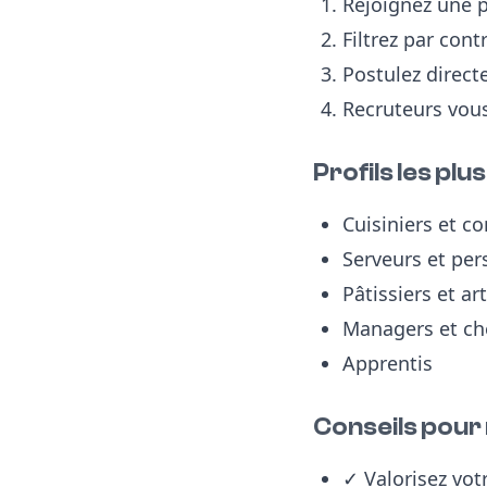
Rejoignez une p
Filtrez par cont
Postulez direct
Recruteurs vou
Profils les pl
Cuisiniers et 
Serveurs et per
Pâtissiers et ar
Managers et che
Apprentis
Conseils pour
✓ Valorisez vot