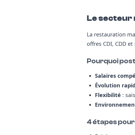
Le secteur
La restauration ma
offres CDI, CDD et
Pourquoi post
Salaires compét
Évolution rapi
Flexibilité
: sai
Environnemen
4 étapes pour