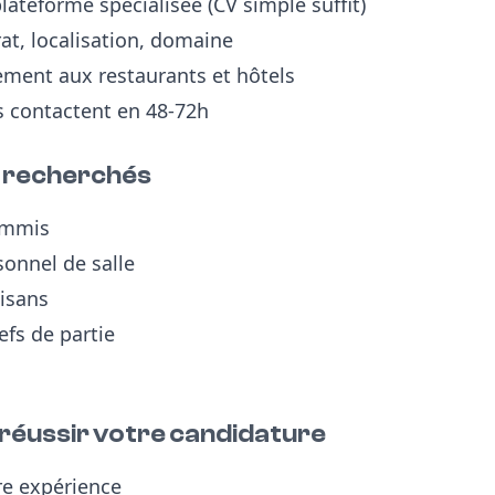
lateforme spécialisée (CV simple suffit)
rat, localisation, domaine
ement aux restaurants et hôtels
s contactent en 48-72h
us recherchés
commis
sonnel de salle
tisans
fs de partie
 réussir votre candidature
re expérience