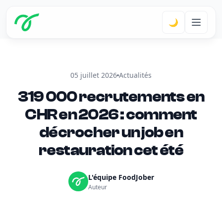
🌙
05 juillet 2026
Actualités
319 000 recrutements en
CHR en 2026 : comment
décrocher un job en
restauration cet été
L'équipe FoodJober
Auteur